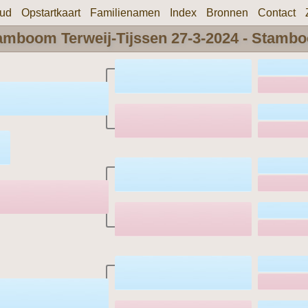
oud
Opstartkaart
Familienamen
Index
Bronnen
Contact
amboom Terweij-Tijssen 27-3-2024 - Stamb