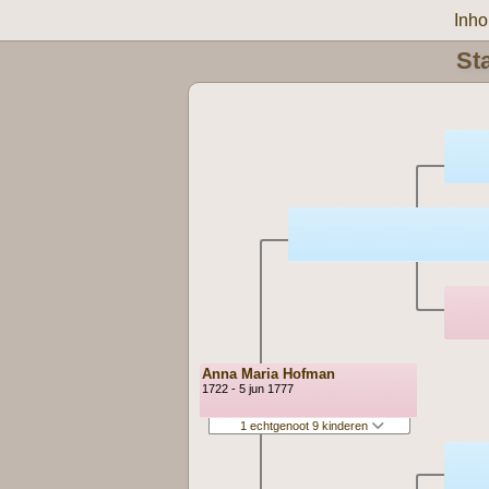
Inh
St
Anna Maria Hofman
1722 - 5 jun 1777
1 echtgenoot 9 kinderen