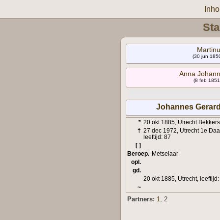
Inh
Sta
Martinu
(30 jun 185
Anna Johann
(8 feb 1851
Johannes Gerardu
*
20 okt 1885, Utrecht Bekker
†
27 dec 1972, Utrecht 1e Daal
leeftijd: 87
[ ]
Beroep.
Metselaar
opl.
gd.
20 okt 1885, Utrecht, leeftijd:
~
Partners:
1
, 2