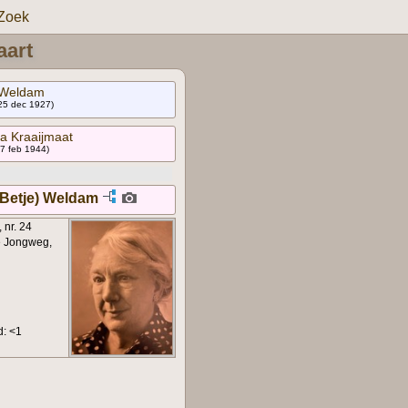
Zoek
aart
 Weldam
 25 dec 1927)
a Kraaijmaat
 7 feb 1944)
/Betje) Weldam
 nr. 24
de Jongweg,
d: <1