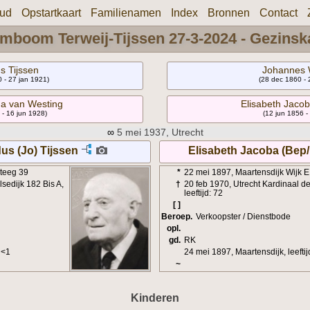
oud
Opstartkaart
Familienamen
Index
Bronnen
Contact
mboom Terweij-Tijssen 27-3-2024 - Gezinsk
s Tijssen
Johannes
0 - 27 jan 1921)
(28 dec 1860 -
a van Westing
Elisabeth Jacob
 - 16 jun 1928)
(12 jun 1856 -
∞
5 mei 1937, Utrecht
s (Jo) Tijssen
Elisabeth Jacoba (Bep
steeg 39
*
22 mei 1897, Maartensdijk Wijk E,
sedijk 182 Bis A,
†
20 feb 1970, Utrecht Kardinaal 
leeftijd: 72
[ ]
Beroep.
Verkoopster / Dienstbode
opl.
gd.
RK
 <1
24 mei 1897, Maartensdijk, leeftij
~
Kinderen