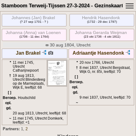
Stamboom Terweij-Tijssen 27-3-2024 - Gezinskaart
Johannes (Jan) Brakel
Hendrik Hasendonk
(? 27 sep 1701 - ? )
(1732 - 29 dec 1797)
Johanna (Anna) van Loenen
Johanna Gerarda Weijman
(1706 - 11 dec 1764)
(23 okt 1736 - 4 okt 1811)
∞
30 aug 1804, Utrecht
Jan Brakel
Adriaantje Hasendonk
*
11 mei 1745,
*
20 nov 1766, Utrecht
Utrecht
†
8 mei 1837, Utrecht Bergstraat,
Catharijnepoort
Wijk G, nr. 85i, leeftijd: 70
†
19 aug 1813,
[ ]
Utrecht Blindesteeg
Beroep.
op de Marrieplaats,
opl.
Wijk E, leeftijd: 68
gd.
[ ]
9 mei 1837, Utrecht, leeftijd: 70
Beroep.
Houtschild
~
opl.
gd.
20 aug 1813, Utrecht, leeftijd: 68
~
11 mei 1745, Utrecht Domkerk,
leeftijd: <1
Partners:
1
,
2