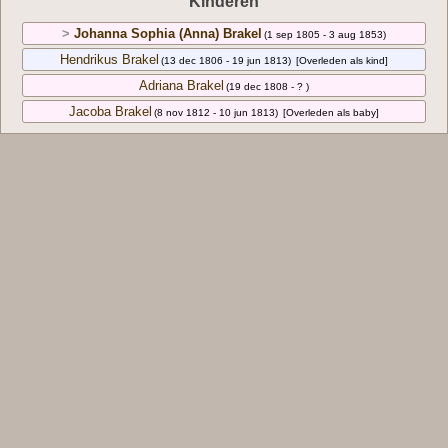
Kinderen
>
Johanna Sophia (Anna) Brakel
(1 sep 1805 - 3 aug 1853)
Hendrikus Brakel
(13 dec 1806 - 19 jun 1813)
[Overleden als kind]
Adriana Brakel
(19 dec 1808 - ? )
Jacoba Brakel
(8 nov 1812 - 10 jun 1813)
[Overleden als baby]