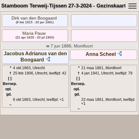
Stamboom Terweij-Tijssen 27-3-2024 - Gezinskaart
Dirk van den Boogaard
(8 feb 1815 - 20 jan 1891)
Maria Pauw
(22 apr 1826 - 20 jul 1900)
∞
7 jun 1886, Montfoort
Jacobus Adrianus van den
Anna Scheel
Boogaard
*
4 okt 1863, Utrecht
*
21 maa 1861, Montfoort
†
25 feb 1906, Utrecht, leeftijd: 42
†
4 jan 1941, Utrecht, leeftijd: 79
[ ]
[ ]
Beroep.
Beroep.
opl.
opl.
gd.
gd.
6 okt 1863, Utrecht, leeftijd: <1
22 maa 1861, Montfoort, leeftijd:
<1
~
~