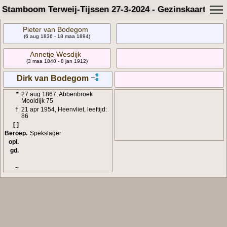
Stamboom Terweij-Tijssen 27-3-2024 - Gezinskaart
Pieter van Bodegom
(6 aug 1836 - 18 maa 1894)
Annetje Wesdijk
(3 maa 1840 - 8 jan 1912)
Dirk van Bodegom
*
27 aug 1867, Abbenbroek
Mooldijk 75
†
21 apr 1954, Heenvliet, leeftijd:
86
[ ]
Beroep.
Spekslager
opl.
gd.
~