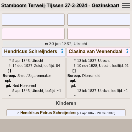
Stamboom Terweij-Tijssen 27-3-2024 - Gezinskaart
∞
30 jan 1867, Utrecht
Hendricus Schreijnders
Clasina van Veenendaal
*
5 apr 1843, Utrecht
*
13 feb 1837, Utrecht
†
14 dec 1927, Zeist, leeftijd: 84
†
10 nov 1928, Utrecht, leeftijd: 91
[ ]
[ ]
Beroep.
Smid / Sigarenmaker
Beroep.
Dienstmeid
opl.
opl.
gd.
Ned.Hervormd
gd.
5 apr 1843, Utrecht, leeftijd: <1
13 feb 1837, Utrdcht, leeftijd: <1
~
~
Kinderen
>
Hendrikus Petrus Schreijnders
(21 apr 1867 - 20 mei 1948)