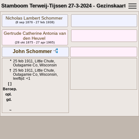
Stamboom Terweij-Tijssen 27-3-2024 - Gezinskaart
Nicholas Lambert Schommer
(8 sep 1876 - 27 feb 1938)
Gertrude Catherine Antonia van
den Heuvel
(28 okt 1875 - 27 apr 1965)
John Schommer
*
25 feb 1911, Little Chute,
Outagamie Co, Wisconsin
†
25 feb 1911, Little Chute,
Outagamie Co, Wisconsin,
leeftijd: <1
[ ]
Beroep.
opl.
gd.
~