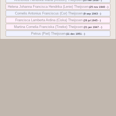
(20 mei 1938 - )
Helena Johanna Francisca Hendrika (Lenie) Theijssen
(25 nov 1940 - )
Cornelis Antonius Franciscus (Cor) Theijssen
(9 sep 1943 - )
Francisca Lamberta Ardina (Ciska) Theijssen
(26 jul 1945 - )
Martina Cornelia Franciska (Tineke) Theijssen
(21 jan 1947 - )
Petrus (Piet) Theijssen
(11 dec 1951 - )