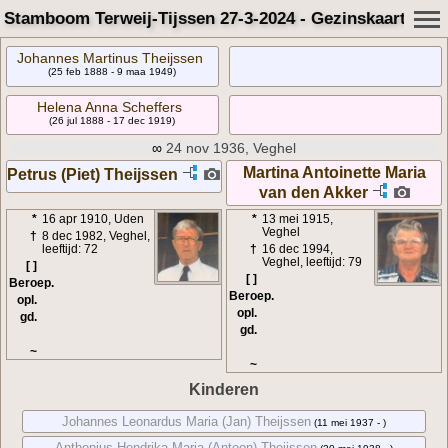
Stamboom Terweij-Tijssen 27-3-2024 - Gezinskaart
Johannes Martinus Theijssen
(25 feb 1888 - 9 maa 1949)
Helena Anna Scheffers
(26 jul 1888 - 17 dec 1919)
∞
24 nov 1936, Veghel
Martina Antoinette Maria
Petrus (Piet) Theijssen
van den Akker
*
16 apr 1910, Uden
*
13 mei 1915,
Veghel
†
8 dec 1982, Veghel,
leeftijd: 72
†
16 dec 1994,
Veghel, leeftijd: 79
[ ]
[ ]
Beroep.
Beroep.
opl.
opl.
gd.
gd.
~
~
Kinderen
Johannes Leonardus Maria (Jan) Theijssen
(11 mei 1937 - )
Anthonius Hendrika Maria (Antoon) Theijssen