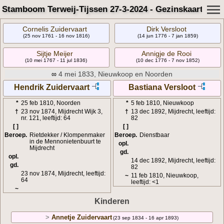
Stamboom Terweij-Tijssen 27-3-2024 - Gezinskaart
Cornelis Zuidervaart
Dirk Versloot
(25 nov 1761 - 16 nov 1816)
(14 jun 1776 - 7 jan 1859)
Sijtje Meijer
Annigje de Rooi
(10 mei 1767 - 11 jul 1836)
(10 dec 1776 - 7 nov 1852)
∞
4 mei 1833, Nieuwkoop en Noorden
Hendrik Zuidervaart
Bastiana Versloot
*
25 feb 1810, Noorden
*
5 feb 1810, Nieuwkoop
†
23 nov 1874, Mijdrecht Wijk 3,
†
13 dec 1892, Mijdrecht, leeftijd:
nr. 121, leeftijd: 64
82
[ ]
[ ]
Beroep.
Rietdekker / Klompenmaker
Beroep.
Dienstbaar
in de Mennonietenbuurt te
opl.
Mijdrecht
gd.
opl.
14 dec 1892, Mijdrecht, leeftijd:
gd.
82
23 nov 1874, Mijdrecht, leeftijd:
~
11 feb 1810, Nieuwkoop,
64
leeftijd: <1
~
Kinderen
>
Annetje Zuidervaart
(23 sep 1834 - 16 apr 1893)