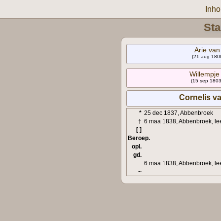
Inh
Sta
Arie va
(21 aug 1800
Willempj
(15 sep 1803
Cornelis 
*
25 dec 1837, Abbenbroek
†
6 maa 1838, Abbenbroek, leef
[ ]
Beroep.
opl.
gd.
6 maa 1838, Abbenbroek, leef
~