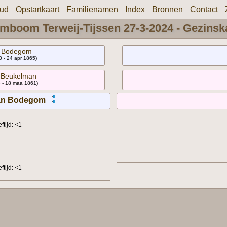
oud
Opstartkaart
Familienamen
Index
Bronnen
Contact
mboom Terweij-Tijssen 27-3-2024 - Gezinsk
n Bodegom
 - 24 apr 1865)
e Beukelman
 - 18 maa 1861)
van Bodegom
tijd: <1
tijd: <1