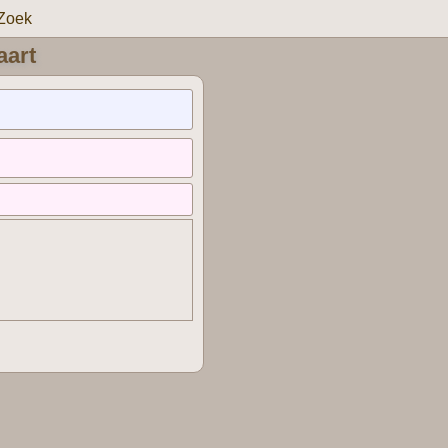
Zoek
aart