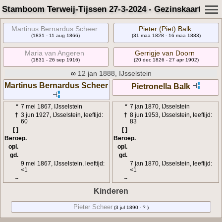
Stamboom Terweij-Tijssen 27-3-2024 - Gezinskaart
Martinus Bernardus Scheer
Pieter (Piet) Balk
(1831 - 11 aug 1866)
(31 maa 1828 - 16 maa 1883)
Maria van Angeren
Gerrigje van Doorn
(1831 - 26 sep 1916)
(20 dec 1826 - 27 apr 1902)
∞
12 jan 1888, IJsselstein
Martinus Bernardus Scheer
Pietronella Balk
*
7 mei 1867, IJsselstein
*
7 jan 1870, IJsselstein
†
3 jun 1927, IJsselstein, leeftijd:
†
8 jun 1953, IJsselstein, leeftijd:
60
83
[ ]
[ ]
Beroep.
Beroep.
opl.
opl.
gd.
gd.
9 mei 1867, IJsselstein, leeftijd:
7 jan 1870, IJsselstein, leeftijd:
<1
<1
~
~
Kinderen
Pieter Scheer
(3 jul 1890 - ? )