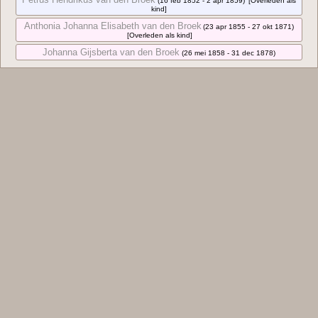
(16 feb 1852 - 2 apr 1859)
[Overleden als
kind]
Anthonia Johanna Elisabeth van den Broek
(23 apr 1855 - 27 okt 1871)
[Overleden als kind]
Johanna Gijsberta van den Broek
(26 mei 1858 - 31 dec 1878)