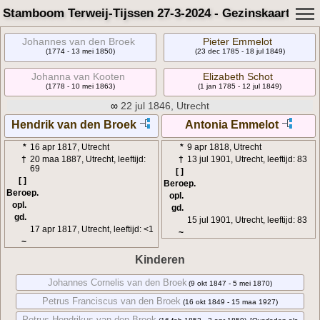
Stamboom Terweij-Tijssen 27-3-2024 - Gezinskaart
Johannes van den Broek
Pieter Emmelot
(1774 - 13 mei 1850)
(23 dec 1785 - 18 jul 1849)
Johanna van Kooten
Elizabeth Schot
(1778 - 10 mei 1863)
(1 jan 1785 - 12 jul 1849)
∞
22 jul 1846, Utrecht
Hendrik van den Broek
Antonia Emmelot
*
16 apr 1817, Utrecht
*
9 apr 1818, Utrecht
†
20 maa 1887, Utrecht, leeftijd:
†
13 jul 1901, Utrecht, leeftijd: 83
69
[ ]
[ ]
Beroep.
Beroep.
opl.
opl.
gd.
gd.
15 jul 1901, Utrecht, leeftijd: 83
17 apr 1817, Utrecht, leeftijd: <1
~
~
Kinderen
Johannes Cornelis van den Broek
(9 okt 1847 - 5 mei 1870)
Petrus Franciscus van den Broek
(16 okt 1849 - 15 maa 1927)
Petrus Hendrikus van den Broek