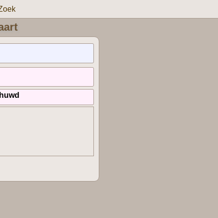
Zoek
aart
ehuwd