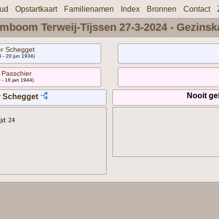
oud
Opstartkaart
Familienamen
Index
Bronnen
Contact
mboom Terweij-Tijssen 27-3-2024 - Gezinsk
er Schegget
6 - 20 jun 1934)
 Passchier
0 - 16 jan 1944)
Nooit g
r Schegget
jd: 24