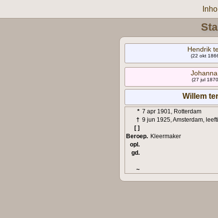
Inh
Sta
Hendrik t
(22 okt 186
Johanna
(27 jul 187
Willem te
*
7 apr 1901, Rotterdam
†
9 jun 1925, Amsterdam, leefti
[ ]
Beroep.
Kleermaker
opl.
gd.
~