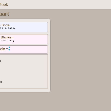
Zoek
aart
s Bode
 23 okt 1933)
 Blanken
15 okt 1946)
ode
 1
<1