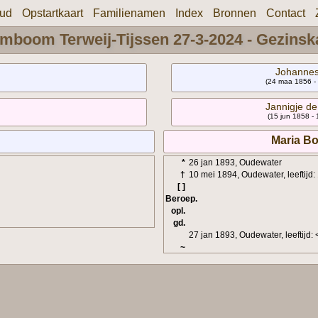
oud
Opstartkaart
Familienamen
Index
Bronnen
Contact
mboom Terweij-Tijssen 27-3-2024 - Gezinsk
Johanne
(24 maa 1856 -
Jannigje de
(15 jun 1858 - 
Maria B
*
26 jan 1893, Oudewater
†
10 mei 1894, Oudewater, leeftijd:
[ ]
Beroep.
opl.
gd.
27 jan 1893, Oudewater, leeftijd: 
~