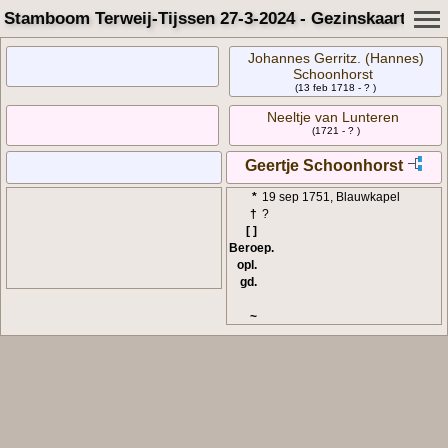
Stamboom Terweij-Tijssen 27-3-2024 - Gezinskaart
Johannes Gerritz. (Hannes)
Schoonhorst
(13 feb 1718 - ? )
Neeltje van Lunteren
(1721 - ? )
Geertje Schoonhorst
*
19 sep 1751, Blauwkapel
†
?
[ ]
Beroep.
opl.
gd.
~