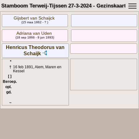
Stamboom Terweij-Tijssen 27-3-2024 - Gezinskaart
Gijsbert van Schaijck
(15 maa 1862 - ? )
Adriana van Uden
(18 sep 1866 - 9 jun 1893)
Henricus Theodorus van
Schaijk
*
†
16 feb 1891, Alem, Maren en
Kessel
[ ]
Beroep.
opl.
gd.
~