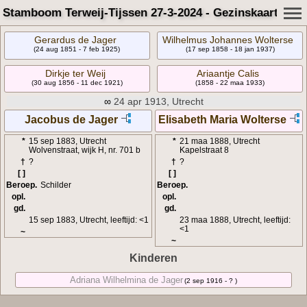
Stamboom Terweij-Tijssen 27-3-2024 - Gezinskaart
Gerardus de Jager
Wilhelmus Johannes Wolterse
(24 aug 1851 - 7 feb 1925)
(17 sep 1858 - 18 jan 1937)
Dirkje ter Weij
Ariaantje Calis
(30 aug 1856 - 11 dec 1921)
(1858 - 22 maa 1933)
∞
24 apr 1913, Utrecht
Jacobus de Jager
Elisabeth Maria Wolterse
*
15 sep 1883, Utrecht
*
21 maa 1888, Utrecht
Wolvenstraat, wijk H, nr. 701 b
Kapelstraat 8
†
?
†
?
[ ]
[ ]
Beroep.
Schilder
Beroep.
opl.
opl.
gd.
gd.
15 sep 1883, Utrecht, leeftijd: <1
23 maa 1888, Utrecht, leeftijd:
<1
~
~
Kinderen
Adriana Wilhelmina de Jager
(2 sep 1916 - ? )