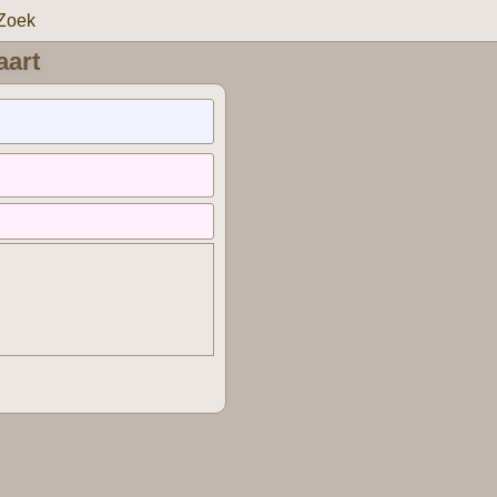
Zoek
aart