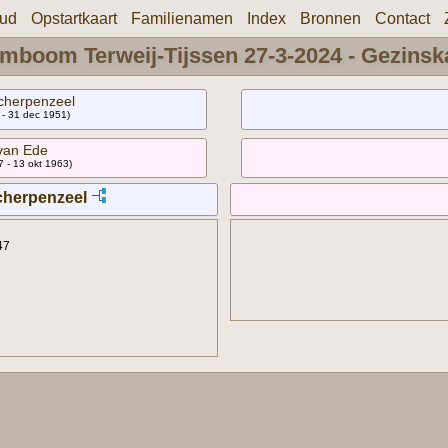
oud
Opstartkaart
Familienamen
Index
Bronnen
Contact
mboom Terweij-Tijssen 27-3-2024 - Gezinsk
Scherpenzeel
1 - 31 dec 1951)
 van Ede
7 - 13 okt 1963)
cherpenzeel
47