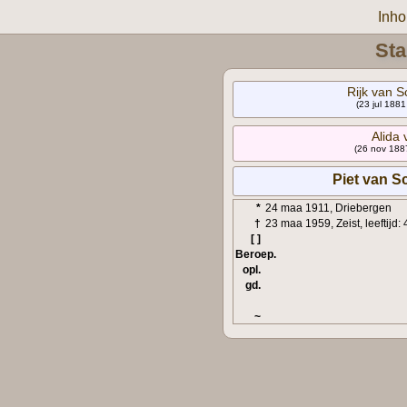
Inh
Sta
Rijk van 
(23 jul 188
Alida
(26 nov 188
Piet van S
*
24 maa 1911, Driebergen
†
23 maa 1959, Zeist, leeftijd: 
[ ]
Beroep.
opl.
gd.
~