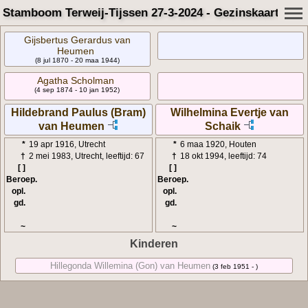
Stamboom Terweij-Tijssen 27-3-2024 - Gezinskaart
Gijsbertus Gerardus van
Heumen
(8 jul 1870 - 20 maa 1944)
Agatha Scholman
(4 sep 1874 - 10 jan 1952)
Hildebrand Paulus (Bram)
Wilhelmina Evertje van
van Heumen
Schaik
*
19 apr 1916, Utrecht
*
6 maa 1920, Houten
†
2 mei 1983, Utrecht, leeftijd: 67
†
18 okt 1994, leeftijd: 74
[ ]
[ ]
Beroep.
Beroep.
opl.
opl.
gd.
gd.
~
~
Kinderen
Hillegonda Willemina (Gon) van Heumen
(3 feb 1951 - )