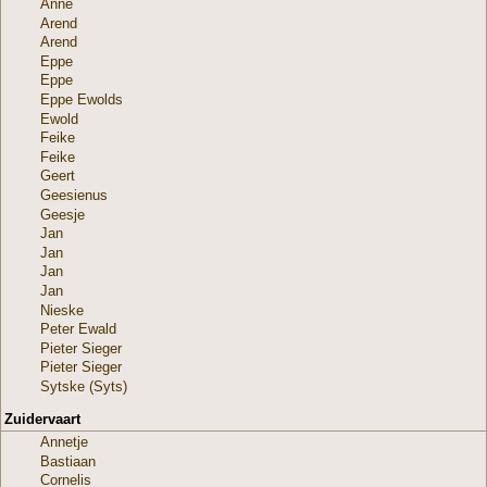
Anne
Arend
Arend
Eppe
Eppe
Eppe Ewolds
Ewold
Feike
Feike
Geert
Geesienus
Geesje
Jan
Jan
Jan
Jan
Nieske
Peter Ewald
Pieter Sieger
Pieter Sieger
Sytske (Syts)
Zuidervaart
Annetje
Bastiaan
Cornelis