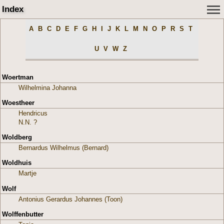
Index
A
B
C
D
E
F
G
H
I
J
K
L
M
N
O
P
R
S
T
U
V
W
Z
Woertman
Wilhelmina Johanna
Woestheer
Hendricus
N.N. ?
Woldberg
Bernardus Wilhelmus (Bernard)
Woldhuis
Martje
Wolf
Antonius Gerardus Johannes (Toon)
Wolffenbutter