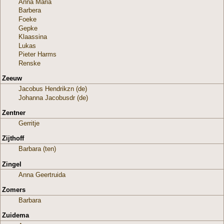
Anna Maria
Barbera
Foeke
Gepke
Klaassina
Lukas
Pieter Harms
Renske
Zeeuw
Jacobus Hendrikzn (de)
Johanna Jacobusdr (de)
Zentner
Gerritje
Zijthoff
Barbara (ten)
Zingel
Anna Geertruida
Zomers
Barbara
Zuidema