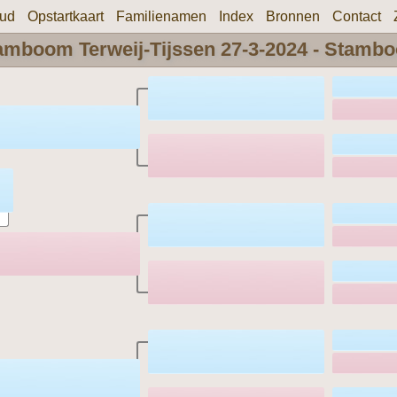
oud
Opstartkaart
Familienamen
Index
Bronnen
Contact
amboom Terweij-Tijssen 27-3-2024 - Stamb