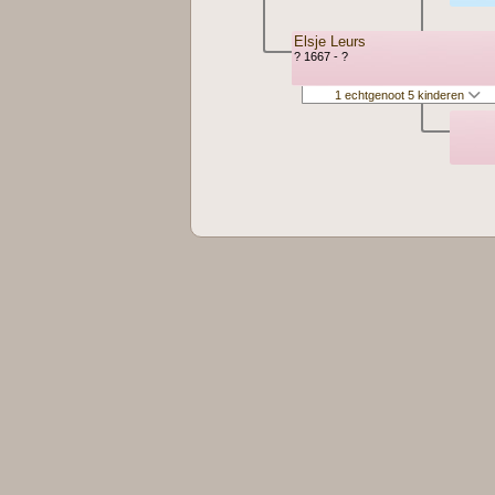
Elsje Leurs
? 1667 - ?
1 echtgenoot 5 kinderen