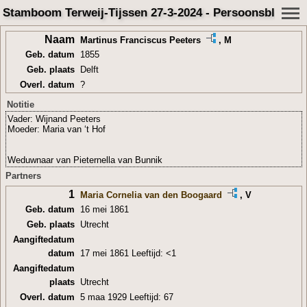
Stamboom Terweij-Tijssen 27-3-2024 - Persoonsblad
Naam
Martinus Franciscus Peeters
, M
Geb. datum
1855
Geb. plaats
Delft
Overl. datum
?
Notitie
Vader: Wijnand Peeters
Moeder: Maria van ‘t Hof
Weduwnaar van Pieternella van Bunnik
Partners
1
Maria Cornelia van den Boogaard
, V
Geb. datum
16 mei 1861
Geb. plaats
Utrecht
Aangiftedatum
datum
17 mei 1861 Leeftijd: <1
Aangiftedatum
plaats
Utrecht
Overl. datum
5 maa 1929 Leeftijd: 67